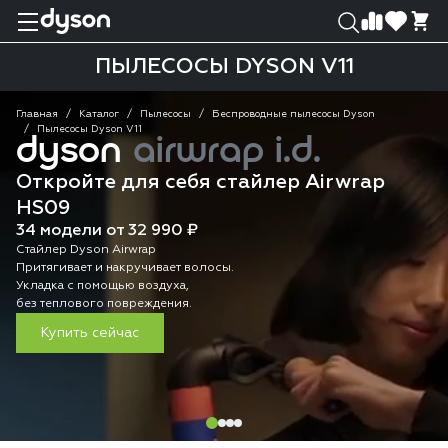
0
0
ПЫЛЕСОСЫ DYSON V11
Главная
Каталог
Пылесосы
Беспроводные пылесосы Dyson
Пылесосы Dyson V11
dyson
airwrap i.d.
Откройте для себя стайлер Airwrap
HS09
34 модели от 32 990 ₽
Стайлер Dyson Airwrap
Притягивает и накручивает волосы.
Укладка с помощью воздуха,
без теплового повреждения.
Купить сейчас