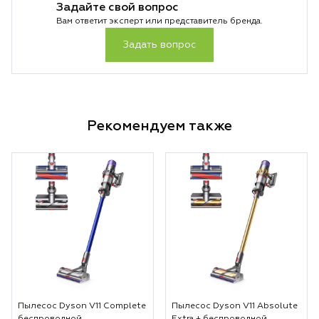
Задайте свой вопрос
основе лежит тех
Вам ответит эксперт или представитель бренда.
температуры и во
особенно важно д
Задать вопрос
За счет этого укл
аккуратной и вы 
предсказуемый ре
достигается без л
не просто гаджет
Рекомендуем также
инструмент для те
стабильности каж
Пылесос Dyson V11 Complete
Пылесос Dyson V11 Absolute
беспроводной
Extra + беспроводной