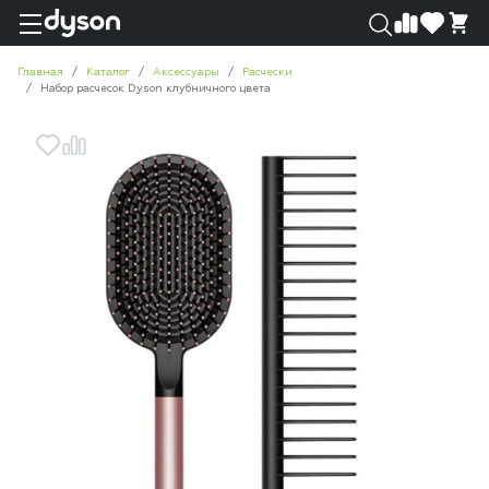
0
0
Главная
Каталог
Аксессуары
Расчески
Набор расчесок Dyson клубничного цвета