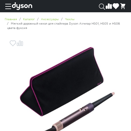
0
0
Главная
Каталог
Аксессуары
Чехлы
Мягкий дорожный чехол для стайлера Dyson Airwrap HS01, HS05 и HS08
цвета фуксия