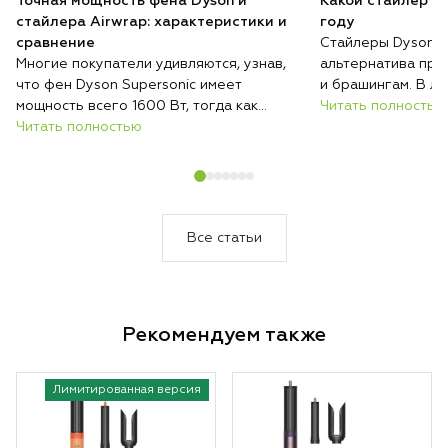
Точная мощность фена Dyson и
Какой стайлер D
стайлера Airwrap: характеристики и
году
сравнение
Стайлеры Dyson п
Многие покупатели удивляются, узнав,
альтернатива при
что фен Dyson Supersonic имеет
и брашингам. В ли
мощность всего 1600 Вт, тогда как
серий с разными н
Читать полностью
обычные фены нередко работают на
Читать полностью
возможностями, и 
2000 Вт и выше. При этом при
волос, их длины и
сопоставимых условиях Dyson сушит
их укладывать. Ра
волосы быстрее, меньше их повреждает
отличаются стайл
и весит меньше большинства
модель купить им
конкурентов.
Все статьи
Рекомендуем также
Лимитированная версия