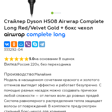
Стайлер Dyson HS08 Airwrap Complete
Long Red/Velvet Gold + бокс чехол
airwrap
complete long
333292-04
5.0
на основании
8
оценок
Вилка:
Россия 220v, без переходника
Производство:
Малайзия
Модель в насыщенном сочетании красного и золотого
оттенков выглядит эффектно и работает безупречно. С
помощью разных насадок можно создавать прически
любой сложности — от легких волн до ровных прядей.
Система равномерного распределения тепла защищает
волосы от повреждений. В комплекте предусмотрен
стильный бокс-чехол для хранения.