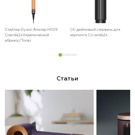
Стайлер Dyson Airwrap HS09
1,6-дюймовый стержень для
Coanda2x Керамический
керлинга Co-anda2x
абрикос/Топаз
Статьи