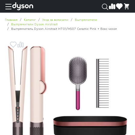
0
0
Главная
Каталог
Уход за волосами
Выпрямители
Выпрямители Dyson Airstrait
Выпрямитель Dyson Airstrait HT01/HS07 Ceramic Pink + Бокс чехол