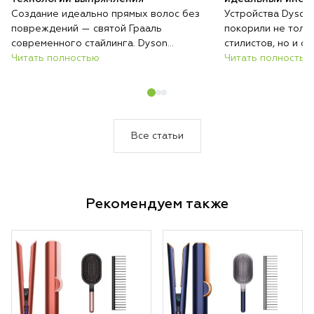
Создание идеально прямых волос без
Устройства Dyson
повреждений — святой Грааль
покорили не толь
современного стайлинга. Dyson
стилистов, но и 
предлагает два принципиально разных
Читать полностью
красивых причесок
Читать полностью
решения этой задачи: классический
и мультистайлер A
утюжок Corrale с революционными
флагманских прод
гибкими пластинами и инновационный
которых решает о
Airstrait, который выпрямляет потоком
Разбираемся, како
воздуха. Разбираемся, какая технология
именно вам.
Все статьи
подойдет именно вам.
Рекомендуем также