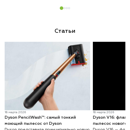
Статьи
18 марта 2026
18 марта 2026
Dyson PencilWash™: самый тонкий
Dyson V16: флаг
моющий пылесос от Dyson
пылесос нового 
Dyson представила принципиально новую
Dyson V16 — флаг