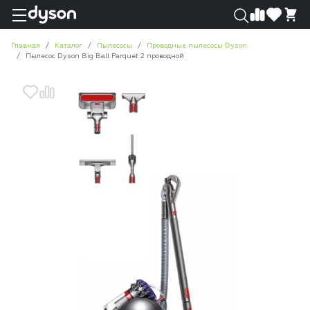
0
0
Главная
Каталог
Пылесосы
Проводные пылесосы Dyson
Пылесос Dyson Big Ball Parquet 2 проводной