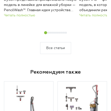
модель в линейке для влажной уборки —
модель, в которо
PencilWash™. Главная идея устройства:
объединили реко
сверхтонкий и лёгкий корпус без каких-
Читать полностью
всасывания, авто
Читать полностью
либо уступок в гигиене и эффективности
покрытиям и инте
очистки.
загрязнений. Резу
который сам подс
уборки и делает 
быстрее и эффект
Все статьи
Рекомендуем также