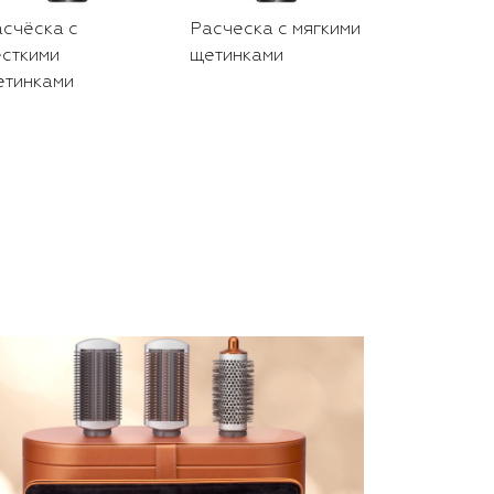
счёска с
Расческа с мягкими
Насадка д
сткими
щетинками
деликатно
етинками