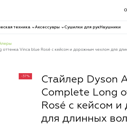
О
еская техника
Аксессуары
Сушилки для рук
Наушники
йлеры
 оттенка Vinca blue Rosé с кейсом и дорожным чехлом для дли
-37%
Стайлер Dyson A
Complete Long о
Rosé с кейсом и
для длинных во