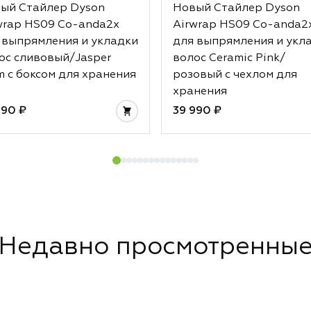
ый Стайлер Dyson
Новый Стайлер Dyson
wrap HS09 Co-anda2x
Airwrap HS09 Co-anda2
 выпрямления и укладки
для выпрямления и укл
ос сливовый/Jasper
волос Ceramic Pink/
m с боксом для хранения
розовый с чехлом для
хранения
990 ₽
39 990 ₽
Недавно просмотренны