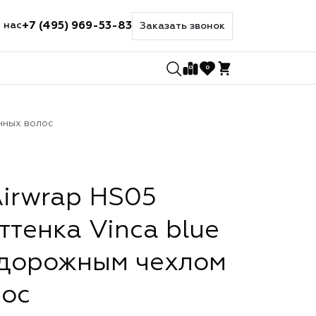
+7 (495) 969-53-83
 нас
Заказать звонок
0
0
нных волос
irwrap HS05
ттенка Vinca blue
 дорожным чехлом
лос