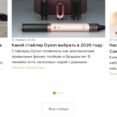
12 января 2026
27 с
а
Какой стайлер Dyson выбрать в 2026 году
Нас
Стайлеры Dyson появились как альтернатива
Com
привычным фенам, плойкам и брашингам. В
Ком
линейке есть несколько серий с разными
т,
наб
насадками и возможностями, и выбор зависит от
Читать полностью
каж
типа волос, их длины и того, как вы привыкли их
Пон
Чит
укладывать. Разберемся, чем отличаются
е их
пра
стайлеры Dyson, и какую модель купить именно
эле
вам.
Все статьи