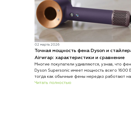
02 марта 2026
Точная мощность фена Dyson и стайлер
Airwrap: характеристики и сравнение
Многие покупатели удивляются, узнав, что фен
Dyson Supersonic имеет мощность всего 1600 В
тогда как обычные фены нередко работают на
2000 Вт и выше. При этом при сопоставимых
Читать полностью
условиях Dyson сушит волосы быстрее, меньш
повреждает и весит меньше большинства
конкурентов.