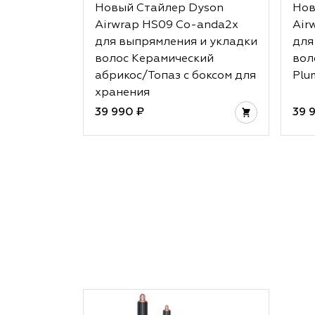
Новый Стайлер Dyson
Нов
Airwrap HS09 Co-anda2x
Air
для выпрямления и укладки
для
волос Керамический
вол
абрикос/Топаз с боксом для
Plu
хранения
39 990 ₽
39 