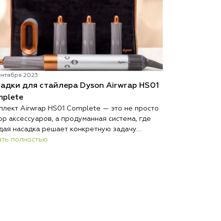
ентября 2023
31 июля 2023
адки для стайлера Dyson Airwrap HS01
Идеальная у
Каждая девушк
plete
стайлер Dyson
плект Airwrap HS01 Complete — это не просто
процесс созда
ор аксессуаров, а продуманная система, где
этого устройс
Читать полно
дая насадка решает конкретную задачу.
укладку и доб
ять, как пользоваться стайлером Dyson
ать полностью
результата. В
вильно, помогает именно разбор каждого
стилистов, ко
мента комплекта.
безупречную у