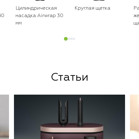
Цилиндрическая
Круглая щетка
Ра
40
насадка Airwrap 30
же
мм
щ
Статьи