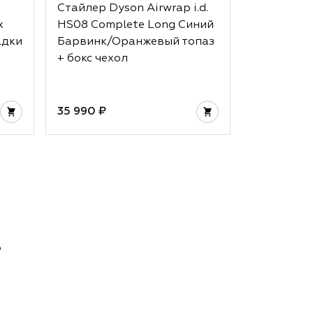
Стайлер Dyson Airwrap i.d.
Стайлер D
x
HS08 Complete Long Синий
HS05 Comp
адки
Барвинк/Оранжевый топаз
Strawberr
+ бокс чехол
Pink + бок
35 990 ₽
32 990 ₽
е