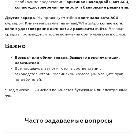
Необходимо предоставить:
оригинал накладной
и
акт АСЦ
,
копию удостоверения личности
и
банковские реквизиты
.
Другие города.
Мы организуем забор
оригинала акта АСЦ
курьером. Клиент направляет на e-mail/WhatsApp
копию акта
,
копию удостоверения личности
и
реквизиты счёта
. Возврат
средств производится после получения оригинала акта в офисе.
Важно
Возврат или обмен товара, бывшего в эксплуатации,
невозможен.
Все процедуры выполняются в соответствии с
законодательством Российской Федерации о защите прав
потребителей.
* Под фискальным чеком понимается бумажный или электронный
чек.
Часто задаваемые вопросы