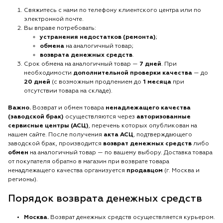
Свяжитесь с нами по телефону клиентского центра или по
электронной почте.
Вы вправе потребовать:
устранения недостатков (ремонта)
;
обмена
на аналогичный товар;
возврата денежных средств
.
Срок обмена на аналогичный товар —
7 дней
. При
необходимости
дополнительной проверки качества
— до
20 дней
(с возможным продлением до
1 месяца
при
отсутствии товара на складе).
Важно.
Возврат и обмен товара
ненадлежащего качества
(заводской брак)
осуществляются через
авторизованные
сервисные центры (АСЦ)
, перечень которых опубликован на
нашем сайте. После получения
акта АСЦ
, подтверждающего
заводской брак, производится
возврат денежных средств
либо
обмен
на аналогичный товар — по вашему выбору. Доставка товара
от покупателя обратно в магазин при возврате товара
ненадлежащего качества организуется
продавцом
(г. Москва и
регионы).
Порядок возврата денежных средств
Москва.
Возврат денежных средств осуществляется курьером.