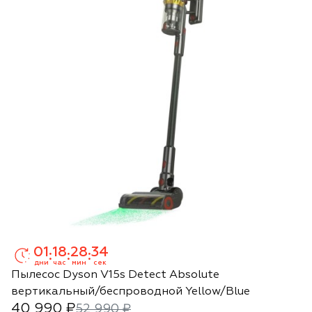
01
18
28
33
:
:
:
дни
час
мин
сек
Пылесос Dyson V15s Detect Absolute
вертикальный/беспроводной Yellow/Blue
40 990 ₽
52 990 ₽