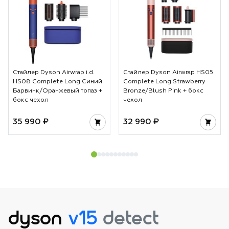
Стайлер Dyson Airwrap i.d.
Стайлер Dyson Airwrap HS05
HS08 Complete Long Синий
Complete Long Strawberry
Барвинк/Оранжевый топаз +
Bronze/Blush Pink + бокс
бокс чехол
чехол
35 990 ₽
32 990 ₽
dyson
v15
detect