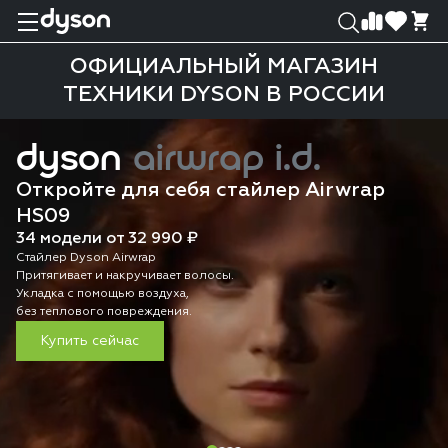
0
0
ОФИЦИАЛЬНЫЙ МАГАЗИН
ТЕХНИКИ DYSON В РОССИИ
dyson
airwrap i.d.
Откройте для себя стайлер Airwrap
HS09
34 модели от 32 990 ₽
Стайлер Dyson Airwrap
Притягивает и накручивает волосы.
Укладка с помощью воздуха,
без теплового повреждения.
Купить сейчас