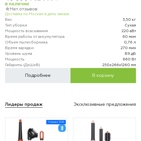
В НАЛИЧИИ
Нет отзывов
Доставка по Москве в день заказа.
Вес
3,50 кг
Тип уборки
Сухая
Мощность всасывания
220 аВт
Время работы от аккумулятора
60 мин
Объем пылесборника
0,76 л
Время зарядки
270 мин
Уровень шума
89 дБ
Мощность
660 Вт
Габариты (ДхШхВ)
250х266х1260 мм
Подробнее
В корзину
Лидеры продаж
Эксклюзивные предложения
Новинка 2026