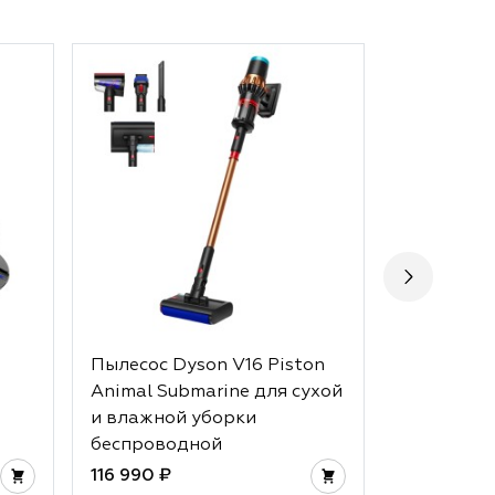
Пылесос Dyson V16 Piston
Пылесос D
Animal Submarine для сухой
Absolute 
и влажной уборки
беспровод
беспроводной
116 990 ₽
40 990 ₽