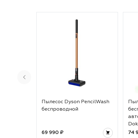
Пылесос Dyson PencilWash
Пыл
беспроводной
бес
авт
Dok
69 990 ₽
74 