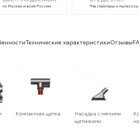
БЫСТРУЮ ДОСТАВКУ
ОТ 2 ДО 5 ЛЕТ*
по Москве и всей России
*На стайлеры и пылесосы
бенности
Технические характеристики
Отзывы
F
м
Компактная щетка
Насадка с мягкими
К
щетинками
н