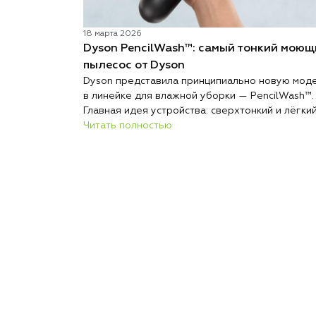
18 марта 2026
Dyson PencilWash™: самый тонкий моющ
пылесос от Dyson
Dyson представила принципиально новую мод
в линейке для влажной уборки — PencilWash™.
Главная идея устройства: сверхтонкий и лёгки
корпус без каких-либо уступок в гигиене и
Читать полностью
эффективности очистки.