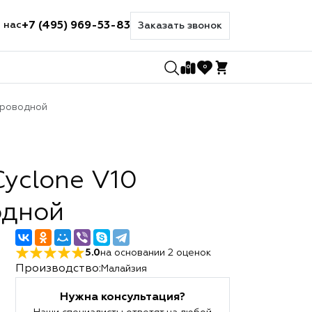
+7 (495) 969-53-83
 нас
Заказать звонок
0
0
проводной
yclone V10
одной
5.0
на основании
2
оценок
Производство:
Малайзия
Нужна консультация?