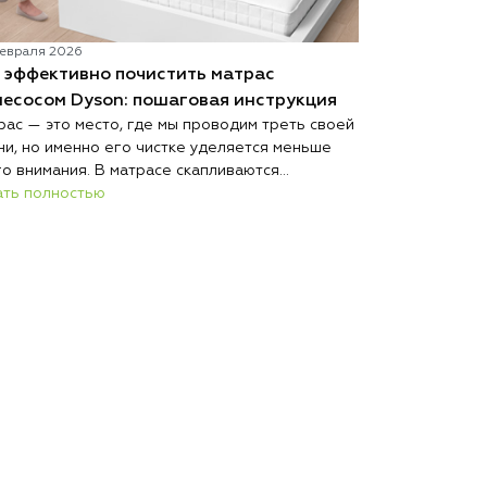
евраля 2026
12 января 2026
 эффективно почистить матрас
Как выбрать
У пылесосов 
есосом Dyson: пошаговая инструкция
философия, св
рас — это место, где мы проводим треть своей
широкий модел
ни, но именно его чистке уделяется меньше
разобраться, 
Читать полно
го внимания. В матрасе скапливаются
порадовала.
ершие клетки кожи, пылевые клещи, их
ать полностью
кременты и аллергены, которые могут
ывать проблемы с дыханием и ухудшать
ество сна. Регулярная чистка матраса помогает
дать здоровую среду для отдыха и продлить
к службы изделия.