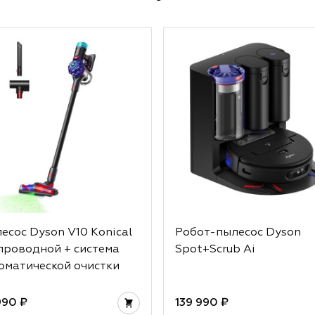
есос Dyson V10 Konical
Робот-пылесос Dyson
проводной + система
Spot+Scrub Ai
оматической очистки
990 ₽
139 990 ₽