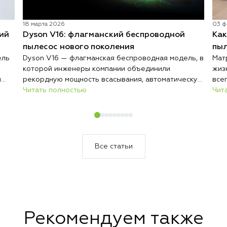
18 марта 2026
03 ф
ий
Dyson V16: флагманский беспроводной
Как
пылесос нового поколения
пыл
ель
Dyson V16 — флагманская беспроводная модель, в
Мат
которой инженеры компании объединили
жиз
й
рекордную мощность всасывания, автоматическую
все
адаптацию к покрытиям и интеллектуальный
Читать полностью
отм
Чит
анализ загрязнений. Результат — пылесос,
экс
который сам подстраивается под условия уборки
выз
и делает весь процесс заметно быстрее и
кач
эффективнее.
соз
сро
Все статьи
Рекомендуем также