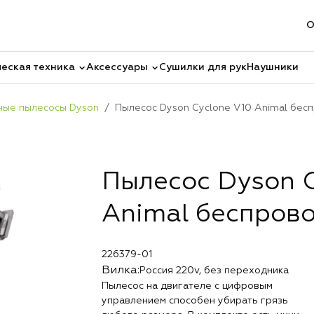
О
еская техника
Аксессуары
Сушилки для рук
Наушники
ные пылесосы Dyson
Пылесос Dyson Cyclone V10 Animal бес
Пылесос Dyson C
Animal беспров
226379-01
Вилка:
Россия 220v, без переходника
Пылесос на двигателе с цифровым
управлением способен убирать грязь