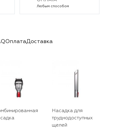
ОПЛАТА
Любым способом
AQ
Оплата
Доставка
омбинированная
Насадка для
асадка
труднодоступных
щелей