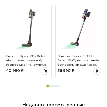
отличаются технологии и какой пылесос
специально под ра
лучше выбрать в 2026 году.
чтобы не было пе
основе лежит тех
температуры и во
особенно важно д
За счет этого укл
аккуратной и вы 
предсказуемый ре
достигается без л
не просто гаджет
инструмент для те
Пылесос Dyson V15s Detect
Пылесос Dyson V15 GM
стабильности каж
Absolute вертикальный/
Detect Fluffy вертикальный/
беспроводной Yellow/Blue
беспроводной Blue/Nickel
40 990 ₽
36 990 ₽
Недавно просмотренные