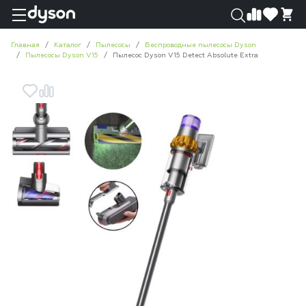
0
0
Главная
Каталог
Пылесосы
Беспроводные пылесосы Dyson
Пылесосы Dyson V15
Пылесос Dyson V15 Detect Absolute Extra