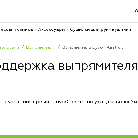
О
еская техника
Аксессуары
Сушилки для рук
Наушники
 волосами
Выпрямители
Выпрямитель Dyson Airstrait
ддержка выпрямителя 
ксплуатации
Первый запуск
Советы по укладке волос
Ух