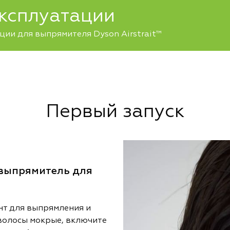
эксплуатации
ции для выпрямителя Dyson Airstrait™
Первый запуск
 выпрямитель для
нт для выпрямления и
волосы мокрые, включите