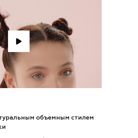
атуральным объемным стилем
ки