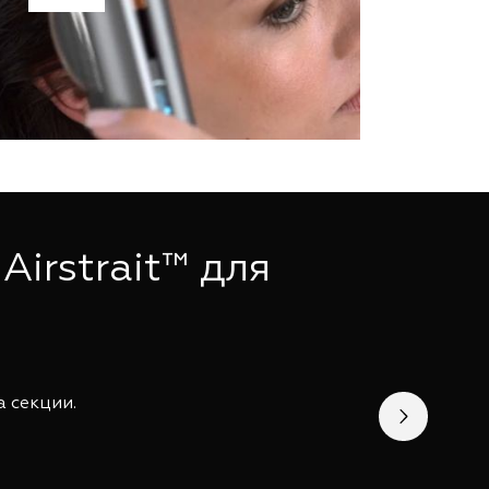
irstrait™ для
 секции.