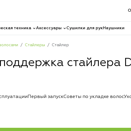
О
еская техника
Аксессуары
Сушилки для рук
Наушники
 волосами
Стайлеры
Стайлер
 поддержка стайлера D
ксплуатации
Первый запуск
Советы по укладке волос
Ух