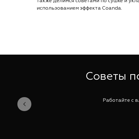
также делимся советами по сушке и укл
использованием эффекта Coanda.
Советы п
Работайте с в