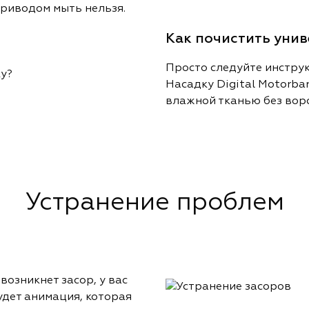
приводом мыть нельзя.
Как почистить уни
Просто следуйте инстру
Насадку Digital Motorba
влажной тканью без ворс
Устранение проблем
озникнет засор, у вас
удет анимация, которая