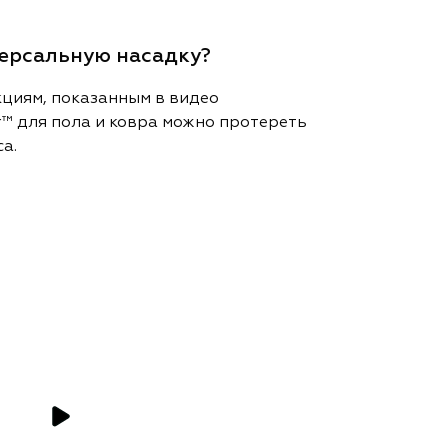
версальную насадку?
кциям, показанным в видео
r™ для пола и ковра можно протереть
а.