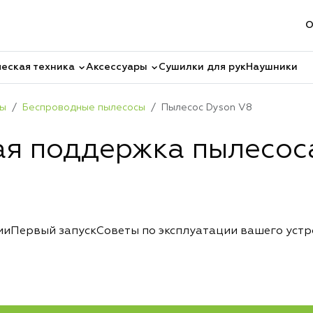
О
еская техника
Аксессуары
Сушилки для рук
Наушники
сы
Беспроводные пылесосы
Пылесос Dyson V8
ая поддержка пылесос
ии
Первый запуск
Советы по эксплуатации вашего уст