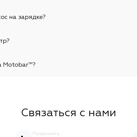
сос на зарядке?
тр?
а Motobar™?
Связаться с нами
Позвонить