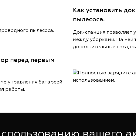
Как установить до
пылесоса.
Док-станция позволяет 
между уборками. На ней 
дополнительные насадки
тор перед первым
еме управления батареей
я работы.
использованию вашего а