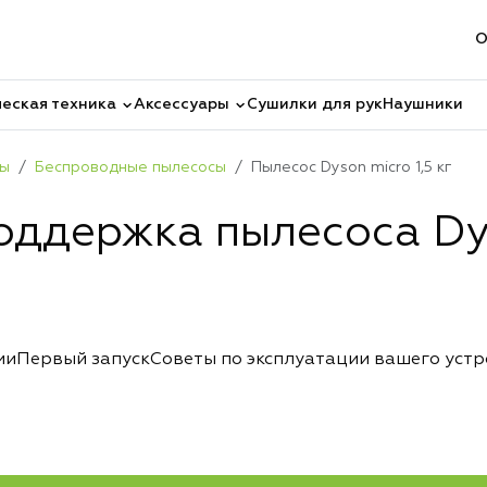
О
еская техника
Аксессуары
Сушилки для рук
Наушники
сы
Беспроводные пылесосы
Пылесос Dyson micro 1,5 кг
оддержка пылесоса Dys
ии
Первый запуск
Советы по эксплуатации вашего уст