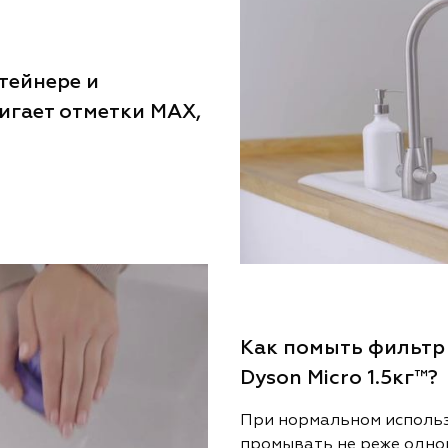
тейнере и
тигает отметки MAX,
Как помыть фильтр
Dyson Micro 1.5кг™?
При нормальном использ
промывать не реже одного