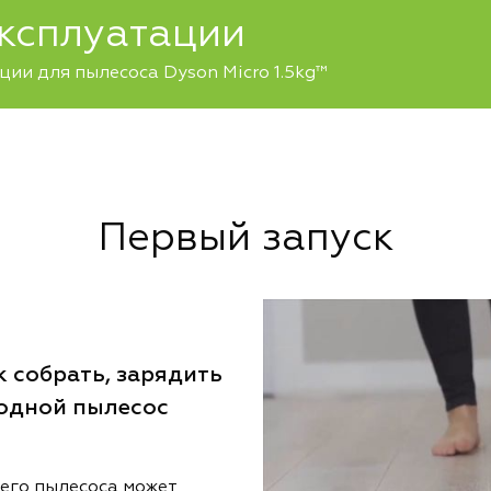
эксплуатации
ии для пылесоса Dyson Micro 1.5kg™
Первый запуск
 собрать, зарядить
водной пылесос
его пылесоса может