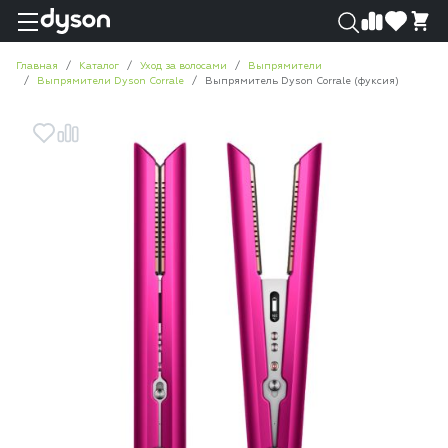
0
0
Главная
Каталог
Уход за волосами
Выпрямители
Выпрямители Dyson Corrale
Выпрямитель Dyson Corrale (фуксия)