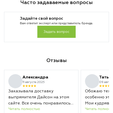
Часто задаваемые вопросы
Задайте свой вопрос
Вам ответит эксперт или представитель бренда.
Задать вопрос
Отзывы
Александра
Татья
11 августа 2025
09 авгус
Заказывала доставку
Обожаю техни
выпрямителя Дайсон на этом
особенно это
сайте. Все очень понравилось,
Мои кудрявы
Читать полностью
Читать полност
быстро доставили, полная
отлично и по