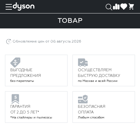
0
0
ТОВАР
Главная
Каталог
Уход за волосами
Выпрямители
Выпрямители Dyson Corrale
Товар
Обновление цен от 08 августа 2026
ВЫГОДНЫЕ
ОСУЩЕСТВЛЯЕМ
ПРЕДЛОЖЕНИЯ
БЫСТРУЮ ДОСТАВКУ
без переплаты
по Москве и всей России
ГАРАНТИЯ
БЕЗОПАСНАЯ
ОТ 2 ДО 5 ЛЕТ*
ОПЛАТА
*На стайлеры и пылесосы
Любым способом