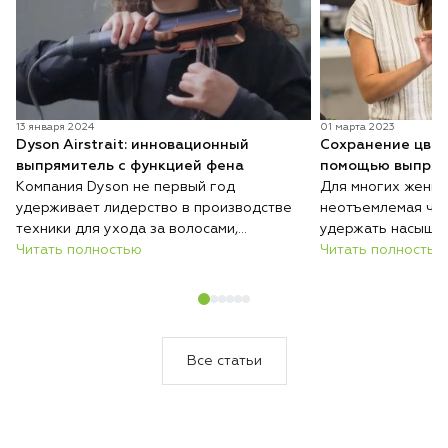
13 января 2024
01 марта 2023
Dyson Airstrait: инновационный
Сохранение цвет
выпрямитель с функцией фена
помощью выпрям
Компания Dyson не первый год
Для многих женщи
удерживает лидерство в производстве
неотъемлемая час
техники для ухода за волосами,
удержать насыщен
постоянно удивляя пользователей
Читать полностью
просто. Окрашенн
Читать полностью
новыми разработками. Продукция этой
быстро терять яр
марки тщательно тестируется,
высоких температу
гарантируя безопасность и комфорт в
выцветанию и тус
использовании. Известные модели, такие
Dyson решает эту
как фен Supersonic, футуристический
уникальную техн
Все статьи
выпрямитель Corrale и универсальный
укладки без пере
стайлер Airwrap, становятся всё более
совершенными, а на их основе
появляются новые решения.