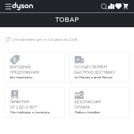
0
0
ТОВАР
Главная
Каталог
Уход за волосами
Выпрямители
Выпрямители Dyson Airstrait
Товар
Обновление цен от 06 августа 2026
ВЫГОДНЫЕ
ОСУЩЕСТВЛЯЕМ
ПРЕДЛОЖЕНИЯ
БЫСТРУЮ ДОСТАВКУ
без переплаты
по Москве и всей России
ГАРАНТИЯ
БЕЗОПАСНАЯ
ОТ 2 ДО 5 ЛЕТ*
ОПЛАТА
*На стайлеры и пылесосы
Любым способом