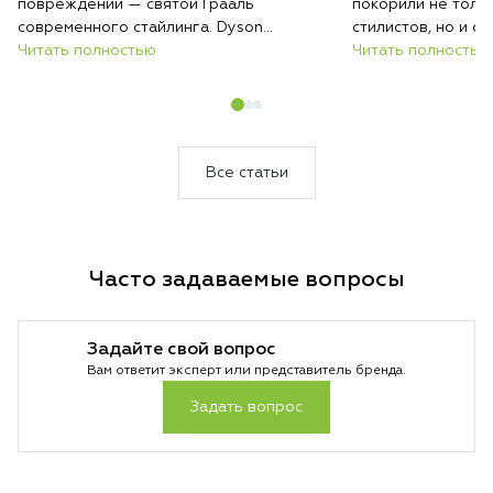
повреждений — святой Грааль
покорили не толь
современного стайлинга. Dyson
стилистов, но и 
предлагает два принципиально разных
Читать полностью
красивых причесок
Читать полностью
решения этой задачи: классический
и мультистайлер A
утюжок Corrale с революционными
флагманских прод
гибкими пластинами и инновационный
которых решает о
Airstrait, который выпрямляет потоком
Разбираемся, како
воздуха. Разбираемся, какая технология
именно вам.
Все статьи
подойдет именно вам.
Часто задаваемые вопросы
Задайте свой вопрос
Вам ответит эксперт или представитель бренда.
Задать вопрос