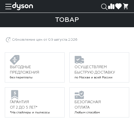
0
0
ТОВАР
Главная
Каталог
Уход за волосами
Выпрямители
Выпрямители Dyson Airstrait
Товар
Обновление цен от 09 августа 2026
ВЫГОДНЫЕ
ОСУЩЕСТВЛЯЕМ
ПРЕДЛОЖЕНИЯ
БЫСТРУЮ ДОСТАВКУ
без переплаты
по Москве и всей России
ГАРАНТИЯ
БЕЗОПАСНАЯ
ОТ 2 ДО 5 ЛЕТ*
ОПЛАТА
*На стайлеры и пылесосы
Любым способом