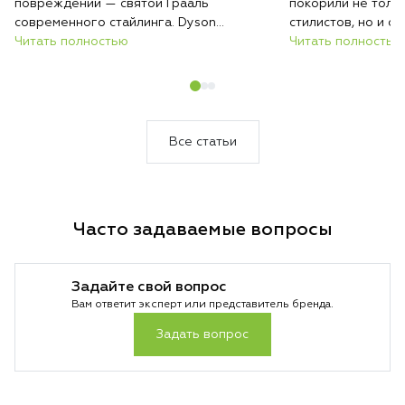
повреждений — святой Грааль
покорили не толь
современного стайлинга. Dyson
стилистов, но и 
предлагает два принципиально разных
Читать полностью
красивых причесок
Читать полностью
решения этой задачи: классический
и мультистайлер A
утюжок Corrale с революционными
флагманских прод
гибкими пластинами и инновационный
которых решает о
Airstrait, который выпрямляет потоком
Разбираемся, како
воздуха. Разбираемся, какая технология
именно вам.
Все статьи
подойдет именно вам.
Часто задаваемые вопросы
Задайте свой вопрос
Вам ответит эксперт или представитель бренда.
Задать вопрос