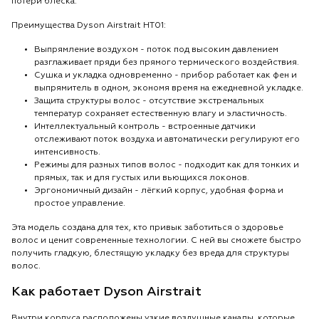
потери блеска.
Преимущества Dyson Airstrait HT01:
Выпрямление воздухом - поток под высоким давлением
разглаживает пряди без прямого термического воздействия.
Сушка и укладка одновременно - прибор работает как фен и
выпрямитель в одном, экономя время на ежедневной укладке.
Защита структуры волос - отсутствие экстремальных
температур сохраняет естественную влагу и эластичность.
Интеллектуальный контроль - встроенные датчики
отслеживают поток воздуха и автоматически регулируют его
интенсивность.
Режимы для разных типов волос - подходит как для тонких и
прямых, так и для густых или вьющихся локонов.
Эргономичный дизайн - лёгкий корпус, удобная форма и
простое управление.
Эта модель создана для тех, кто привык заботиться о здоровье
волос и ценит современные технологии. С ней вы сможете быстро
получить гладкую, блестящую укладку без вреда для структуры
волос.
Как работает Dyson Airstrait
Внутри корпуса расположены узкие воздушные каналы, которые