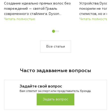
Создание идеально прямых волос без
Устройства Dyson
повреждений — святой Грааль
покорили не толь
современного стайлинга. Dyson
стилистов, но и 
предлагает два принципиально разных
Читать полностью
красивых причесок
Читать полностью
решения этой задачи: классический
и мультистайлер A
утюжок Corrale с революционными
флагманских прод
гибкими пластинами и инновационный
которых решает о
Airstrait, который выпрямляет потоком
Разбираемся, како
воздуха. Разбираемся, какая технология
именно вам.
Все статьи
подойдет именно вам.
Часто задаваемые вопросы
Задайте свой вопрос
Вам ответит эксперт или представитель бренда.
Задать вопрос