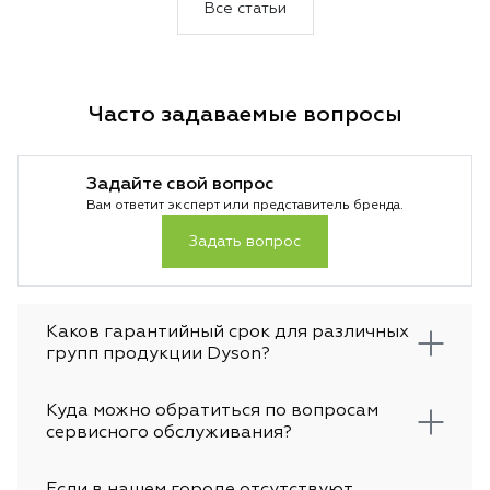
и защите волос. Каждая функция здесь
Производитель сд
Все статьи
направлена на комфорт и результат.
безопасности, ск
Такой подход делает устройство заметно
использования. И
эффективнее стандартных моделей.
часто выбирают к
и обычные пользо
Часто задаваемые вопросы
покупкой важно р
плюсы и каждый в
чтобы решение бы
Задайте свой вопрос
Вам ответит эксперт или представитель бренда.
Задать вопрос
Каков гарантийный срок для различных
групп продукции Dyson?
Куда можно обратиться по вопросам
сервисного обслуживания?
Если в нашем городе отсутствуют