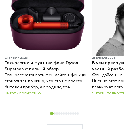
23 апреля 2026
23 апреля 2026
Технологии и функции фена Dyson
В чем преимущес
Supersonic: полный обзор
честный разбор 
Если рассматривать фен дайсон, функции,
Фен дайсон - в ч
становится понятно, что это не просто
Именно этот вопро
бытовой прибор, а продвинутое
планирует покупк
устройство для ухода за волосами.
Читать полностью
понимать: речь ид
Читать полностью
Современный фен сочетает в себе
дорогом гаджете,
технологии, которые позволяют не
инструменте для у
только быстро сушить, но и безопасно
Современный фен 
выполнять укладку. Бренд Дайсон делает
обычных моделей 
акцент на интеллектуальном управлении
подходом к сушке 