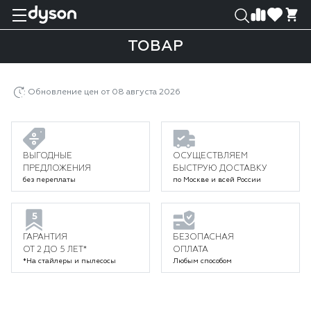
0
0
ТОВАР
Главная
Каталог
Уход за волосами
Стайлеры
Товар
Обновление цен от 08 августа 2026
ВЫГОДНЫЕ
ОСУЩЕСТВЛЯЕМ
ПРЕДЛОЖЕНИЯ
БЫСТРУЮ ДОСТАВКУ
без переплаты
по Москве и всей России
ГАРАНТИЯ
БЕЗОПАСНАЯ
ОТ 2 ДО 5 ЛЕТ*
ОПЛАТА
*На стайлеры и пылесосы
Любым способом