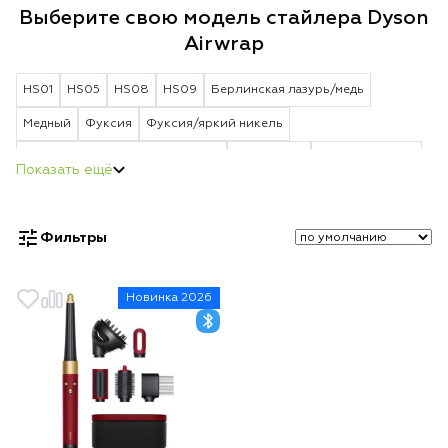
Выберите свою модель стайлера Dyson
Airwrap
HS01
HS05
HS08
HS09
Берлинская лазурь/медь
Медный
Фуксия
Фуксия/яркий никель
Яркий никель/насыщенная медь
Пурпурный
Vinca blue Rosé
Красный
Берлинская лазурь
Strawberry Bronze/Blush Pink
Jasper Plum
Vinca Blue/Topaz Orange
Фильтры
Ceramic Patina/Topaz Orange
Red/Velvet Gold
Ceramic Pink/Rose Gold
Topaz Orange
Новинка 2026