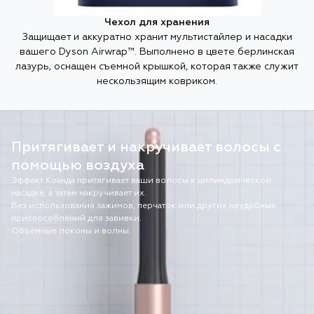
Чехол для хранения
Защищает и аккуратно хранит мультистайлер и насадки
вашего Dyson Airwrap™. Выполнено в цвете берлинская
лазурь, оснащен съемной крышкой, которая также служит
нескользящим ковриком.
Притягивает и накручивает волосы с
помощью воздуха
Эффект Коанда притягивает ваши волосы к цилиндрической
насадке, а затем накручивает их.
Без использования зажимов, перчаток или других неудобных
приспособлений для завивки.
Объемные локоны и волны.