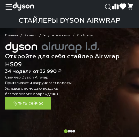
0
0
СТАЙЛЕРЫ DYSON AIRWRAP
Главная
Каталог
Уход за волосами
Стайлеры
dyson
airwrap i.d.
Откройте для себя стайлер Airwrap
HS09
34 модели от 32 990 ₽
Стайлер Dyson Airwrap
Притягивает и накручивает волосы.
Укладка с помощью воздуха,
без теплового повреждения.
Купить сейчас