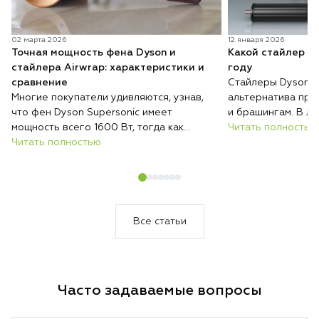
02 марта 2026
12 января 2026
Точная мощность фена Dyson и
Какой стайлер D
стайлера Airwrap: характеристики и
году
сравнение
Стайлеры Dyson п
Многие покупатели удивляются, узнав,
альтернатива при
что фен Dyson Supersonic имеет
и брашингам. В ли
мощность всего 1600 Вт, тогда как
серий с разными н
Читать полностью
обычные фены нередко работают на
Читать полностью
возможностями, и 
2000 Вт и выше. При этом при
волос, их длины и
сопоставимых условиях Dyson сушит
их укладывать. Ра
волосы быстрее, меньше их повреждает
отличаются стайл
и весит меньше большинства
модель купить им
конкурентов.
Все статьи
Часто задаваемые вопросы