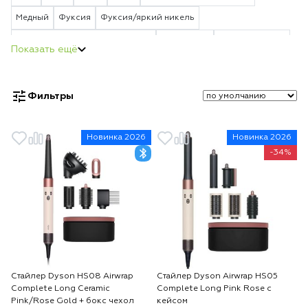
Медный
Фуксия
Фуксия/яркий никель
Яркий никель/насыщенная медь
Пурпурный
Vinca blue Rosé
Красный
Берлинская лазурь
Strawberry Bronze/Blush Pink
Jasper Plum
Vinca Blue/Topaz Orange
Фильтры
Ceramic Patina/Topaz Orange
Red/Velvet Gold
Ceramic Pink/Rose Gold
Topaz Orange
Новинка 2026
Новинка 2026
-34%
Стайлер Dyson HS08 Airwrap
Стайлер Dyson Airwrap HS05
Complete Long Ceramic
Complete Long Pink Rose с
Pink/Rose Gold + бокс чехол
кейсом