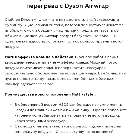
перегрева с Dyson Airwrap
Стайлер Dyson Airwrap — это не просто стильный аксессуар, а
мультифункциональная система, которая полностью заменяет фен,
плойку, утюжок и брашинг. Наш магазин предлагает забыть об
обжигающих щипцах: Airwrap создает безупречные локоны и
идеальную гладкость, используя только контролируемый поток
воздуха.
Магия эффекта Коанда в действии.
В основе работы лежит
аэродинамическое явление — эффект Коанда. Мощный поток
воздуха притягивает прядь к поверхности аксессуара и
самостоятельно оборачивает её вокруг цилиндра. Вам больше не
нужно неловко накручивать волосы или бояться обжечься —
стайлер сделает всё за вас.
Преимущества нового поколения Multi-styler:
В обновленной версии HS05 вам больше не нужно менять
насадки для завивки «от лица» и «к лицу». Просто поверните
наконечник, чтобы изменить направление потока воздуха
через этот умный аксессуар.
С помощью интеллектуального контроля датчик измеряет
температуру воздуха 40 раз в секунду, не позволяя ей