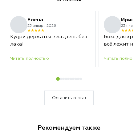
Елена
Ирина
23 января 2026
23 январ
Кудри держатся весь день без
Бокс для хра
лака!
всё лежит на 
Читать полностью
Читать полност
Оставить отзыв
Рекомендуем также