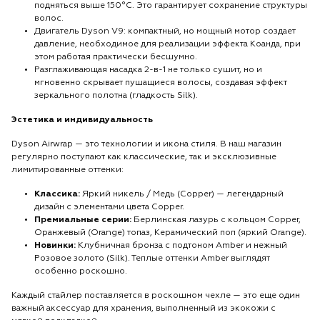
подняться выше 150°C. Это гарантирует сохранение структуры
волос.
Двигатель Dyson V9: компактный, но мощный мотор создает
давление, необходимое для реализации эффекта Коанда, при
этом работая практически бесшумно.
Разглаживающая насадка 2-в-1 не только сушит, но и
мгновенно скрывает пушащиеся волосы, создавая эффект
зеркального полотна (гладкость Silk).
Эстетика и индивидуальность
Dyson Airwrap — это технологии и икона стиля. В наш магазин
регулярно поступают как классические, так и эксклюзивные
лимитированные оттенки:
Классика:
Яркий никель / Медь (Copper) — легендарный
дизайн с элементами цвета Copper.
Премиальные серии:
Берлинская лазурь с кольцом Copper,
Оранжевый (Orange) топаз, Керамический поп (яркий Orange).
Новинки:
Клубничная бронза с подтоном Amber и нежный
Розовое золото (Silk). Теплые оттенки Amber выглядят
особенно роскошно.
Каждый стайлер поставляется в роскошном чехле — это еще один
важный аксессуар для хранения, выполненный из экокожи с