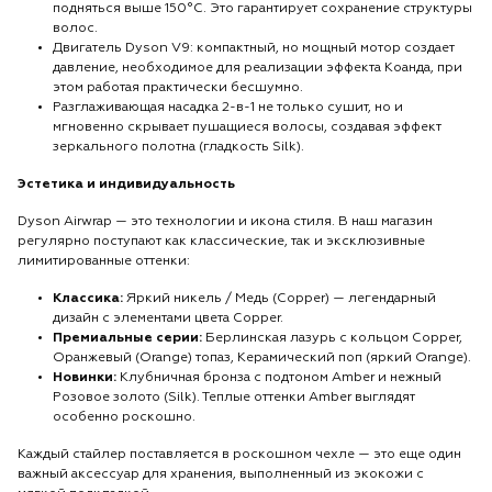
подняться выше 150°C. Это гарантирует сохранение структуры
волос.
Двигатель Dyson V9: компактный, но мощный мотор создает
давление, необходимое для реализации эффекта Коанда, при
этом работая практически бесшумно.
Разглаживающая насадка 2-в-1 не только сушит, но и
мгновенно скрывает пушащиеся волосы, создавая эффект
зеркального полотна (гладкость Silk).
Эстетика и индивидуальность
Dyson Airwrap — это технологии и икона стиля. В наш магазин
регулярно поступают как классические, так и эксклюзивные
лимитированные оттенки:
Классика:
Яркий никель / Медь (Copper) — легендарный
дизайн с элементами цвета Copper.
Премиальные серии:
Берлинская лазурь с кольцом Copper,
Оранжевый (Orange) топаз, Керамический поп (яркий Orange).
Новинки:
Клубничная бронза с подтоном Amber и нежный
Розовое золото (Silk). Теплые оттенки Amber выглядят
особенно роскошно.
Каждый стайлер поставляется в роскошном чехле — это еще один
важный аксессуар для хранения, выполненный из экокожи с