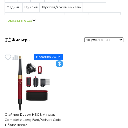
Медный
Фуксия
Фуксия/яркий никель
Яркий никель/насыщенная медь
Пурпурный
Vinca blue Rosé
Красный
Берлинская лазурь
Strawberry Bronze/Blush Pink
Jasper Plum
Vinca Blue/Topaz Orange
Фильтры
Ceramic Patina/Topaz Orange
Red/Velvet Gold
Ceramic Pink/Rose Gold
Topaz Orange
Новинка 2026
Стайлер Dyson HS08 Airwrap
Complete Long Red/Velvet Gold
+ бокс чехол