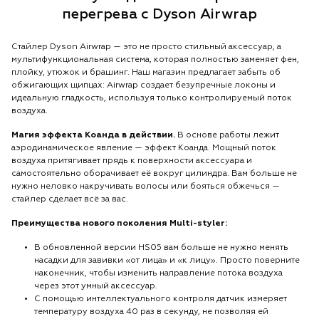
перегрева с Dyson Airwrap
Стайлер Dyson Airwrap — это не просто стильный аксессуар, а
мультифункциональная система, которая полностью заменяет фен,
плойку, утюжок и брашинг. Наш магазин предлагает забыть об
обжигающих щипцах: Airwrap создает безупречные локоны и
идеальную гладкость, используя только контролируемый поток
воздуха.
Магия эффекта Коанда в действии.
В основе работы лежит
аэродинамическое явление — эффект Коанда. Мощный поток
воздуха притягивает прядь к поверхности аксессуара и
самостоятельно оборачивает её вокруг цилиндра. Вам больше не
нужно неловко накручивать волосы или бояться обжечься —
стайлер сделает всё за вас.
Преимущества нового поколения Multi-styler:
В обновленной версии HS05 вам больше не нужно менять
насадки для завивки «от лица» и «к лицу». Просто поверните
наконечник, чтобы изменить направление потока воздуха
через этот умный аксессуар.
С помощью интеллектуального контроля датчик измеряет
температуру воздуха 40 раз в секунду, не позволяя ей