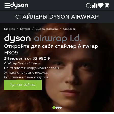
0
0
СТАЙЛЕРЫ DYSON AIRWRAP
Главная
Каталог
Уход за волосами
Стайлеры
dyson
airwrap i.d.
Откройте для себя стайлер Airwrap
HS09
34 модели от 32 990 ₽
Стайлер Dyson Airwrap
Притягивает и накручивает волосы.
Укладка с помощью воздуха,
без теплового повреждения.
Купить сейчас