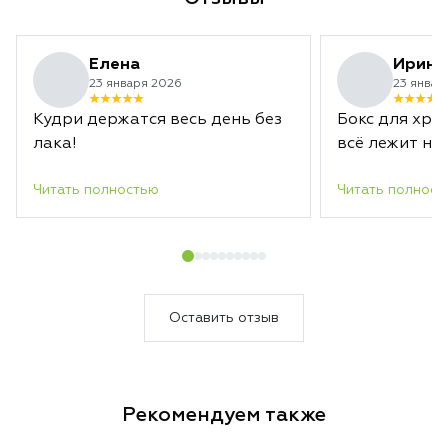
Елена
Ирина
23 января 2026
23 январ
Кудри держатся весь день без
Бокс для хра
лака!
всё лежит на 
Читать полностью
Читать полност
Оставить отзыв
Рекомендуем также