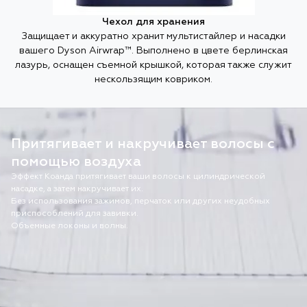
Чехол для хранения
Защищает и аккуратно хранит мультистайлер и насадки
вашего Dyson Airwrap™. Выполнено в цвете берлинская
лазурь, оснащен съемной крышкой, которая также служит
нескользящим ковриком.
Притягивает и накручивает волосы с
помощью воздуха
Эффект Коанда притягивает ваши волосы к цилиндрической
насадке, а затем накручивает их.
Без использования зажимов, перчаток или других неудобных
приспособлений для завивки.
Объемные локоны и волны.