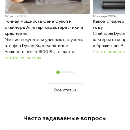
02 марта 2026
12 января 2026
Точная мощность фена Dyson и
Какой стайлер D
стайлера Airwrap: характеристики и
году
сравнение
Стайлеры Dyson п
Многие покупатели удивляются, узнав,
альтернатива при
что фен Dyson Supersonic имеет
и брашингам. В ли
мощность всего 1600 Вт, тогда как
серий с разными н
Читать полностью
обычные фены нередко работают на
Читать полностью
возможностями, и 
2000 Вт и выше. При этом при
волос, их длины и
сопоставимых условиях Dyson сушит
их укладывать. Ра
волосы быстрее, меньше их повреждает
отличаются стайл
и весит меньше большинства
модель купить им
конкурентов.
Все статьи
Часто задаваемые вопросы