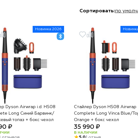
Сортировать:
по умол
Новинка 2026
Новинк
р Dyson Airwrap i.d. HS08
Стайлер Dyson HS08 Airwrap
ete Long Синий Барвинк/
Complete Long Vinca Blue/To
евый топаз + бокс чехол
Orange + бокс чехол
90 ₽
35 990 ₽
ИЧИИ
В НАЛИЧИИ
8 отзывов
5.0
1 отзыв