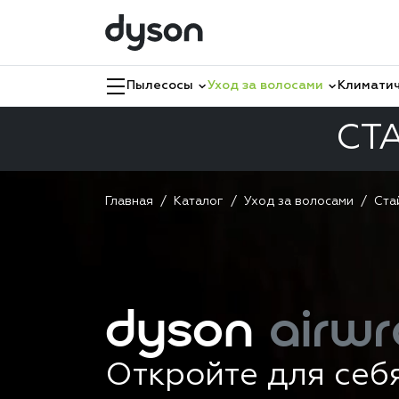
Пылесосы
Уход за волосами
Климатич
СТ
Главная
Каталог
Уход за волосами
Ста
dyson
airwr
Откройте для себ