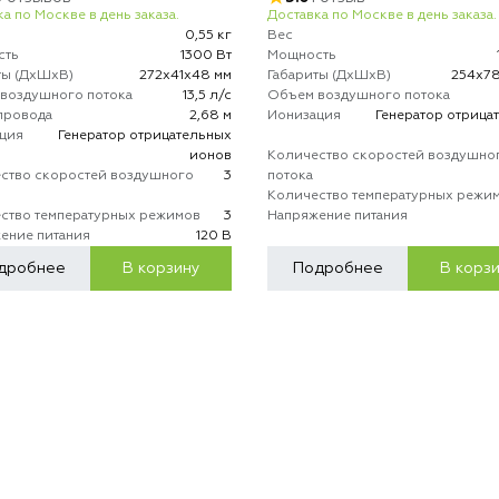
а по Москве в день заказа.
Доставка по Москве в день заказа.
0,55 кг
Вес
сть
1300 Вт
Мощность
ты (ДхШхВ)
272х41х48 мм
Габариты (ДхШхВ)
254х78
воздушного потока
13,5 л/с
Объем воздушного потока
провода
2,68 м
Ионизация
Генератор отрица
ция
Генератор отрицательных
ионов
Количество скоростей воздушно
ство скоростей воздушного
3
потока
Количество температурных режи
ство температурных режимов
3
Напряжение питания
ение питания
120 В
дробнее
В корзину
Подробнее
В корз