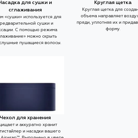
Насадка для сушки и
Круглая щетка
Круглая щетка для созда
сглаживания
объема направляет возду
м «сушки» используется для
пряди, уплотняя их и придав
редварительной сушки и
форму.
ксации. С помощью режима
глаживание» можно скрыть
слушные пушащиеся волосы.
Чехол для хранения
щищает и аккуратно хранит
тистайлер и насадки вашего
 Airwrap™. Выполнено в цвете