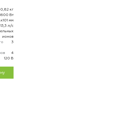
0,82 кг
1600 Вт
х101 мм
13,3 л/с
тельных
ионов
го
3
мов
4
120 В
ину