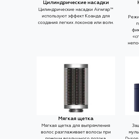
Цилиндрические насадки
Цилиндрические насадки Airwrap™
используют эффект Коанда для
Режи
создания легких локонов или волн.
п
фи
«с
непо
Мягкая щетка
Мягкая щетка для выпрямления
За
волос разглаживает волосы при
муль
помощи воздушного потока.
Dyson