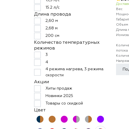
13,5 л/с
Доставк
15.2 л/с
Вес
Длина провода
Мощно
Габари
2,60 м
Объем 
2,68 м
Длина 
Иониза
200 см
Количество температурных
Количе
режимов
потока
3
Количе
Напряж
4
4 режима нагрева, 3 режима
По
скорости
Акции
Хиты продаж
Новинки 2025
Товары со скидкой
Цвет