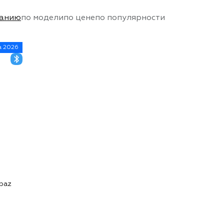
чанию
по модели
по цене
по популярности
а 2026
paz