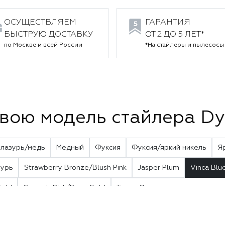
ОСУЩЕСТВЛЯЕМ
ГАРАНТИЯ
БЫСТРУЮ ДОСТАВКУ
ОТ 2 ДО 5 ЛЕТ*
по Москве и всей России
*На стайлеры и пылесосы
вою модель стайлера Dy
 лазурь/медь
Медный
Фуксия
Фуксия/яркий никель
Я
зурь
Strawberry Bronze/Blush Pink
Jasper Plum
Vinca Blu
Gold
Ceramic Pink/Rose Gold
Topaz Orange