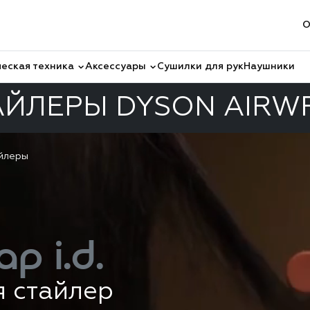
О
еская техника
Аксессуары
Сушилки для рук
Наушники
АЙЛЕРЫ DYSON AIRW
йлеры
ap i.d.
я стайлер