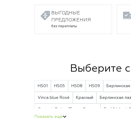
ВЫГОДНЫЕ
ПРЕДЛОЖЕНИЯ
без переплаты
Выберите с
HS01
HS05
HS08
HS09
Берлинская
Vinca blue Rosé
Красный
Берлинская ла
Ceramic Patina/Topaz Orange
Red/Velvet 