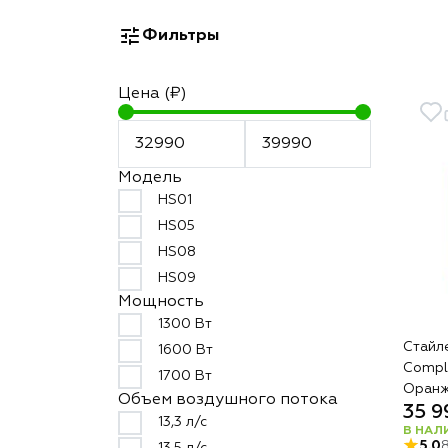
Фильтры
Цена (₽)
Модель
HS01
HS05
HS08
HS09
Мощность
1300 Вт
Стайле
1600 Вт
Compl
1700 Вт
Оранж
Объем воздушного потока
35 9
13,3 л/с
В НАЛ
5.0