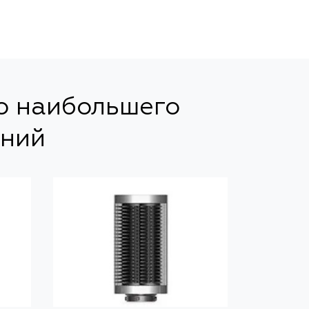
но наибольшего
аний