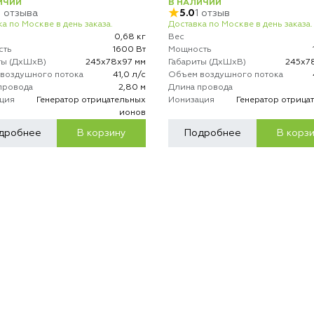
ИЧИИ
В НАЛИЧИИ
3 отзыва
5.0
1 отзыв
а по Москве в день заказа.
Доставка по Москве в день заказа.
0,68 кг
Вес
сть
1600 Вт
Мощность
ты (ДхШхВ)
245х78х97 мм
Габариты (ДхШхВ)
245х7
воздушного потока
41,0 л/с
Объем воздушного потока
провода
2,80 м
Длина провода
ция
Генератор отрицательных
Ионизация
Генератор отрица
ионов
дробнее
В корзину
Подробнее
В корз