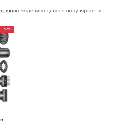
чанию
по модели
по цене
по популярности
-32%
ым