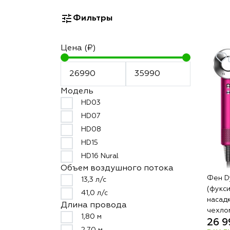
Фильтры
Цена (₽)
Модель
HD03
HD07
HD08
HD15
HD16 Nural
Объем воздушного потока
Фен D
13,3 л/с
(фукси
41,0 л/с
насад
Длина провода
чехло
1,80 м
26 9