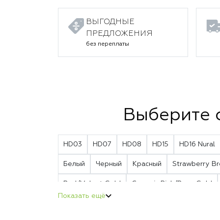
ВЫГОДНЫЕ
ПРЕДЛОЖЕНИЯ
без переплаты
Выберите 
HD03
HD07
HD08
HD15
HD16 Nural
Белый
Черный
Красный
Strawberry Br
Red/Velvet Gold
Ceramic Pink/Rose Gold