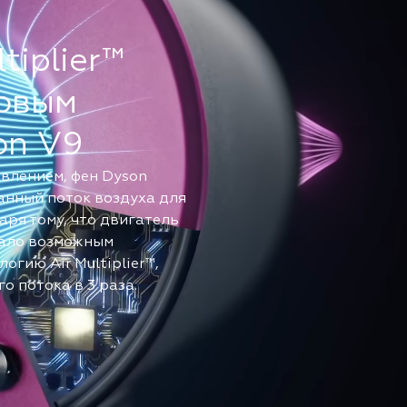
tiplier™
ровым
on V9
влением, фен Dyson
анный поток воздуха для
аря тому, что двигатель
стало возможным
гию Air Multiplier™,
 потока в 3 раза.