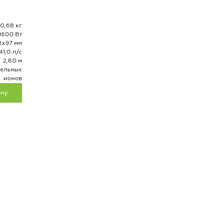
0,68 кг
1600 Вт
8х97 мм
41,0 л/с
2,80 м
тельных
ионов
ину