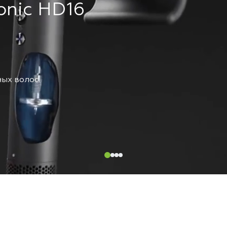
onic HD16
ых волос.