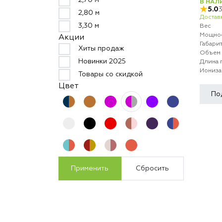
2,70 м
В НАЛ
5.0
2,80 м
Доставк
3,30 м
Вес
Мощно
Акции
Габари
Хиты продаж
Объем 
Новинки 2025
Длина 
Иониза
Товары со скидкой
Цвет
По
Применить
Сбросить