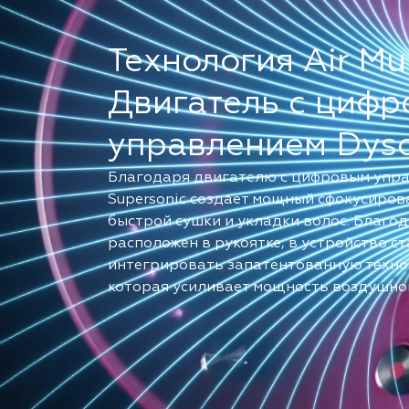
Технология Air Mul
Двигатель с циф
управлением Dys
Благодаря двигателю с цифровым упра
Supersonic создает мощный сфокусиров
быстрой сушки и укладки волос. Благод
расположен в рукоятке, в устройство 
интегрировать запатентованную техноло
которая усиливает мощность воздушного