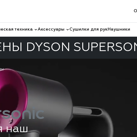
О
еская техника
Аксессуары
Сушилки для рук
Наушники
НЫ DYSON SUPERSO
ны
sonic
я наш