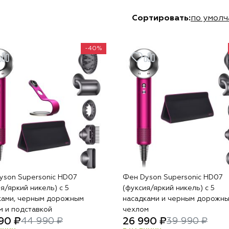
Сортировать:
по умол
-40%
yson Supersonic HD07
Фен Dyson Supersonic HD07
я/яркий никель) с 5
(фуксия/яркий никель) с 5
ками, черным дорожным
насадками и черным дорожн
м и подставкой
чехлом
90 ₽
26 990 ₽
44 990 ₽
39 990 ₽