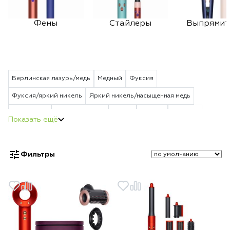
Фены
Стайлеры
Выпрямит
Берлинская лазурь/медь
Медный
Фуксия
Фуксия/яркий никель
Яркий никель/насыщенная медь
Пурпурный
Vinca blue Rosé
Белый
Черный
Красный
Берлинская лазурь
Strawberry Bronze/Blush Pink
Jasper Plum
Vinca Blue/Topaz Orange
Ceramic Patina/Topaz Orange
Фильтры
Red/Velvet Gold
Ceramic Pink/Rose Gold
Topaz Orange
Ceramic Pink