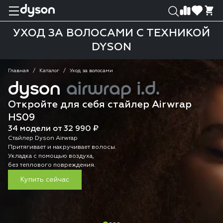
0
0
УХОД ЗА ВОЛОСАМИ С ТЕХНИКОЙ
DYSON
Главная
Каталог
Уход за волосами
dyson
airwrap i.d.
Откройте для себя стайлер Airwrap
HS09
34 модели от 32 990 ₽
Стайлер Dyson Airwrap
Притягивает и накручивает волосы.
Укладка с помощью воздуха,
без теплового повреждения.
Купить сейчас