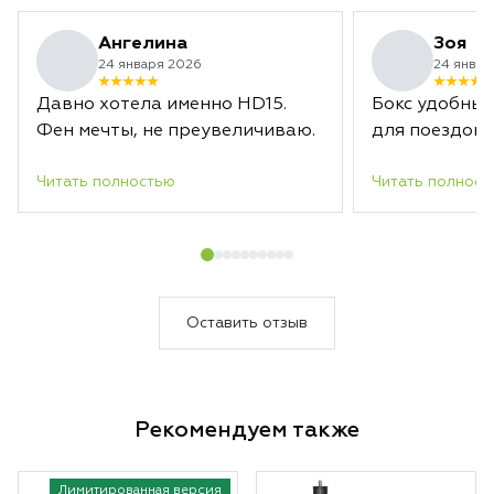
Ангелина
Зоя
24 января 2026
24 январ
Давно хотела именно HD15.
Бокс удобный
Фен мечты, не преувеличиваю.
для поездок.
Читать полностью
Читать полност
Оставить отзыв
Рекомендуем также
Лимитированная версия