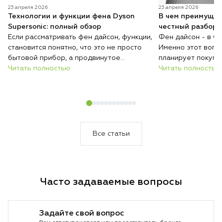
23 апреля 2026
23 апреля 2026
Технологии и функции фена Dyson
В чем преимущес
Supersonic: полный обзор
честный разбор 
Если рассматривать фен дайсон, функции,
Фен дайсон - в ч
становится понятно, что это не просто
Именно этот вопро
бытовой прибор, а продвинутое
планирует покупк
устройство для ухода за волосами.
Читать полностью
понимать: речь ид
Читать полностью
Современный фен сочетает в себе
дорогом гаджете,
технологии, которые позволяют не
инструменте для у
только быстро сушить, но и безопасно
Современный фен 
выполнять укладку. Бренд Дайсон делает
обычных моделей 
акцент на интеллектуальном управлении
подходом к сушке 
и защите волос. Каждая функция здесь
Производитель сд
Все статьи
направлена на комфорт и результат.
безопасности, ск
Такой подход делает устройство заметно
использования. И
эффективнее стандартных моделей.
часто выбирают к
и обычные пользо
Часто задаваемые вопросы
покупкой важно р
плюсы и каждый в
чтобы решение бы
Задайте свой вопрос