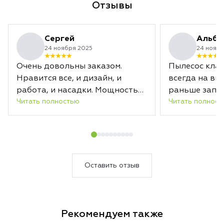
Отзывы
инструмент для те
стабильности каж
Сергей
Альби
24 ноября 2025
24 ноябр
Очень довольны заказом.
Пылесос клас
Нравится все, и дизайн, и
всегда на вы
работа, и насадки. Мощность
раньше запл
Читать полностью
Читать полност
отличная. Заряда хватает
срока.
надолго. А новая насадка с
лазером действительно
подсвечивает загрязненные
области. В общем, уборка
теперь в удовольствие.
Оставить отзыв
Несмотря на то, что пылесосим
мы каждый день, Дайсон за
один раз собрал кучу пыли.
Рекомендуем также