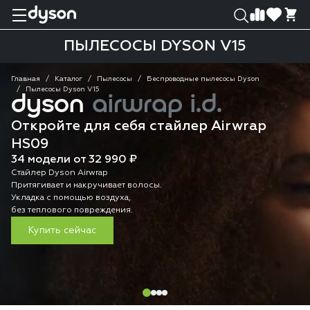
0
0
ПЫЛЕСОСЫ DYSON V15
Главная
Каталог
Пылесосы
Беспроводные пылесосы Dyson
Пылесосы Dyson V15
dyson
airwrap i.d.
Откройте для себя стайлер Airwrap
HS09
34 модели от 32 990 ₽
Стайлер Dyson Airwrap
Притягивает и накручивает волосы.
Укладка с помощью воздуха,
без теплового повреждения.
Купить сейчас