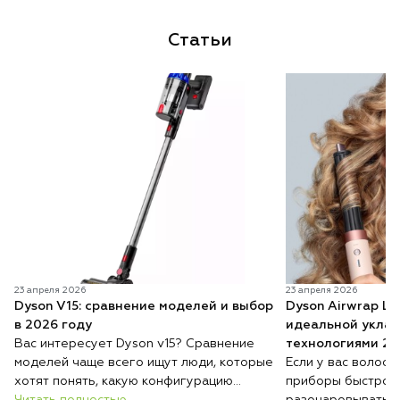
Статьи
23 апреля 2026
23 апреля 2026
Dyson V15: сравнение моделей и выбор
Dyson Airwrap Lo
в 2026 году
идеальной уклад
Вас интересует Dyson v15? Сравнение
технологиями 20
моделей чаще всего ищут люди, которые
Если у вас волосы
хотят понять, какую конфигурацию
приборы быстро 
выбрать и чем они отличаются. Несмотря
Читать полностью
разочаровывать: 