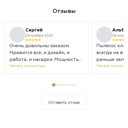
Отзывы
Сергей
Альби
24 ноября 2025
24 ноябр
Очень довольны заказом.
Пылесос клас
Нравится все, и дизайн, и
всегда на вы
работа, и насадки. Мощность
раньше запл
Читать полностью
Читать полност
отличная. Заряда хватает
срока.
надолго. А новая насадка с
лазером действительно
подсвечивает загрязненные
области. В общем, уборка
теперь в удовольствие.
Оставить отзыв
Несмотря на то, что пылесосим
мы каждый день, Дайсон за
один раз собрал кучу пыли.