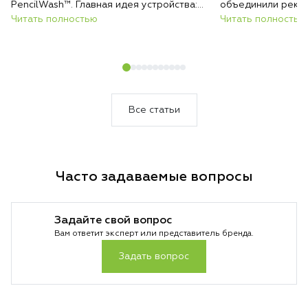
PencilWash™. Главная идея устройства:
объединили реко
сверхтонкий и лёгкий корпус без каких-
Читать полностью
всасывания, авто
Читать полностью
либо уступок в гигиене и эффективности
покрытиям и инте
очистки.
загрязнений. Резу
который сам подс
уборки и делает 
быстрее и эффект
Все статьи
Часто задаваемые вопросы
Задайте свой вопрос
Вам ответит эксперт или представитель бренда.
Задать вопрос