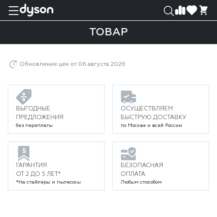
0
0
ТОВАР
Главная
Каталог
Пылесосы
Беспроводные пылесосы Dyson
Товар
Обновление цен от 06 августа 2026
ВЫГОДНЫЕ
ОСУЩЕСТВЛЯЕМ
ПРЕДЛОЖЕНИЯ
БЫСТРУЮ ДОСТАВКУ
без переплаты
по Москве и всей России
ГАРАНТИЯ
БЕЗОПАСНАЯ
ОТ 2 ДО 5 ЛЕТ*
ОПЛАТА
*На стайлеры и пылесосы
Любым способом