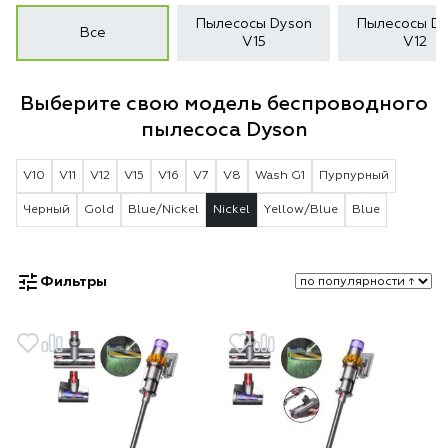
Пылесосы Dyson
Пылесосы Dy
Все
V15
V12
Выберите свою модель беспроводного
пылесоса Dyson
V10
V11
V12
V15
V16
V7
V8
Wash G1
Пурпурный
Черный
Gold
Blue/Nickel
Nickel
Yellow/Blue
Blue
Фильтры