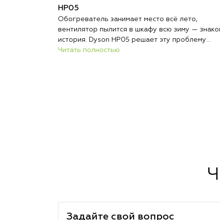
HP05
Обогреватель занимает место всё лето,
вентилятор пылится в шкафу всю зиму — знако
история. Dyson HP05 решает эту проблему
радикально: один компактный прибор круглый 
Читать полностью
стоит на одном месте и выполняет три функци
обогревает, охлаждает и непрерывно очищае
воздух. Никакой сезонной перестановки техник
никакого поиска места для хранения.
Ч
Задайте свой вопрос