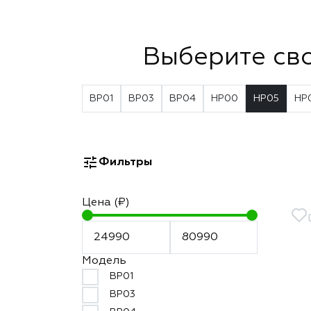
Выберите св
BP01
BP03
BP04
HP00
HP05
HP
Фильтры
Цена (₽)
Модель
BP01
BP03