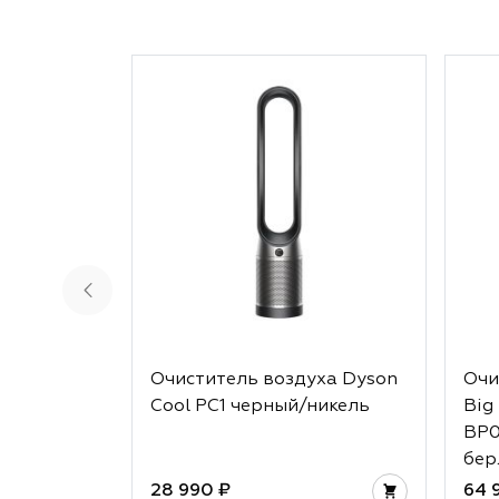
Очиститель воздуха Dyson
Очи
Cool PC1 черный/никель
Big
BP0
бер
28 990 ₽
64 