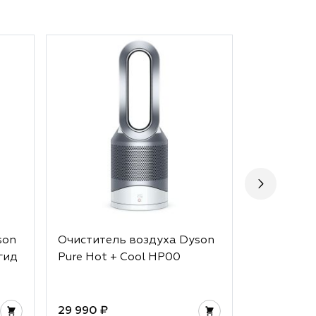
son
Очиститель воздуха Dyson
Персонал
гид
Pure Hot + Cool HP00
воздуха D
BP01
29 990 ₽
24 990 ₽