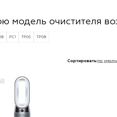
ою модель очистителя во
08
PC1
TP05
TP08
Сортировать:
по умол