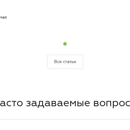
мая
год
и —
т
и,
Все статьи
асто задаваемые вопро