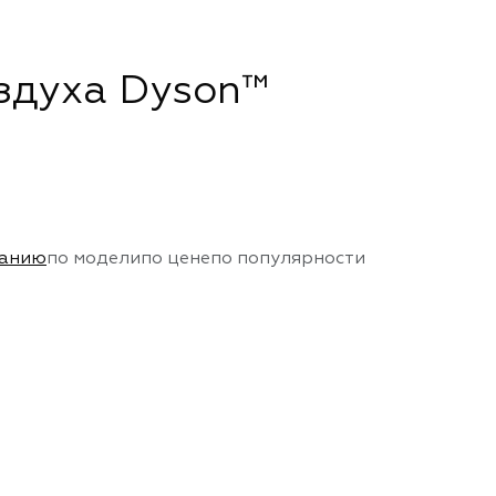
здуха Dyson™
чанию
по модели
по цене
по популярности