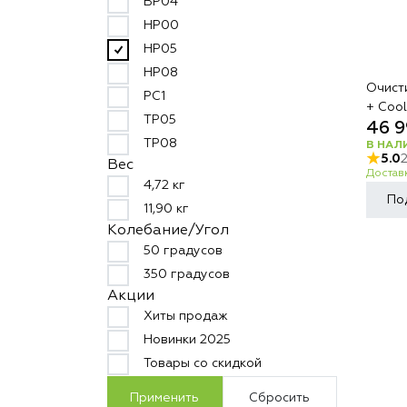
BP04
HP00
HP05
HP08
Очист
PC1
+ Coo
TP05
46 9
TP08
В НАЛ
5.0
Вес
Доставк
4,72 кг
По
11,90 кг
Колебание/Угол
50 градусов
350 градусов
Акции
Хиты продаж
Новинки 2025
Товары со скидкой
Применить
Сбросить