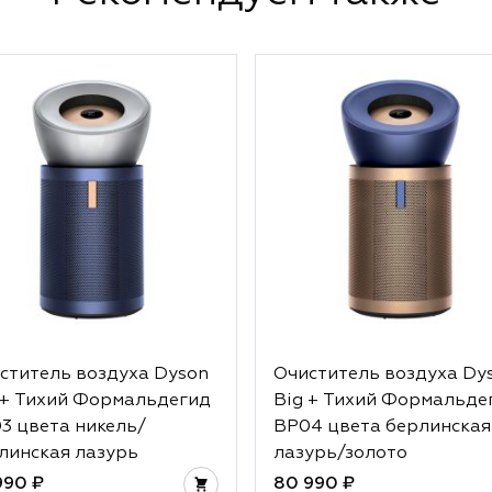
ститель воздуха Dyson
Очиститель воздуха Dy
 + Тихий Формальдегид
Big + Тихий Формальде
3 цвета никель/
BP04 цвета берлинская
линская лазурь
лазурь/золото
990 ₽
80 990 ₽