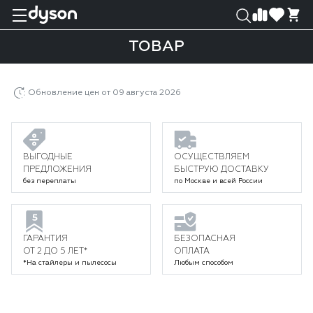
0
0
ТОВАР
Главная
Каталог
Климатическая техника
Очистители воздуха
Товар
Обновление цен от 09 августа 2026
ВЫГОДНЫЕ
ОСУЩЕСТВЛЯЕМ
ПРЕДЛОЖЕНИЯ
БЫСТРУЮ ДОСТАВКУ
без переплаты
по Москве и всей России
ГАРАНТИЯ
БЕЗОПАСНАЯ
ОТ 2 ДО 5 ЛЕТ*
ОПЛАТА
*На стайлеры и пылесосы
Любым способом