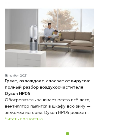
18 ноября 2021
Греет, охлаждает, спасает от вирусов:
полный разбор воздухоочистителя
Dyson HP05
Обогреватель занимает место всё лето,
вентилятор пылится в шкафу всю зиму —
знакомая история. Dyson HP05 решает
эту проблему радикально: один
Читать полностью
компактный прибор круглый год стоит на
одном месте и выполняет три функции —