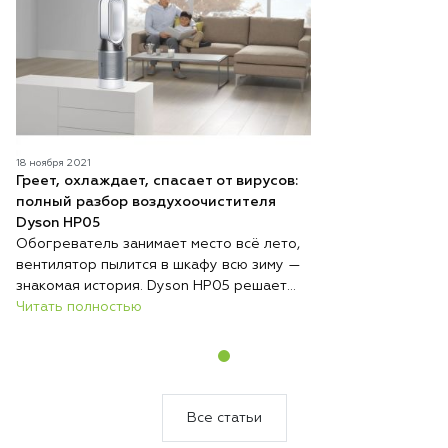
18 ноября 2021
Греет, охлаждает, спасает от вирусов:
полный разбор воздухоочистителя
Dyson HP05
Обогреватель занимает место всё лето,
вентилятор пылится в шкафу всю зиму —
знакомая история. Dyson HP05 решает
эту проблему радикально: один
Читать полностью
компактный прибор круглый год стоит на
одном месте и выполняет три функции —
обогревает, охлаждает и непрерывно
очищает воздух. Никакой сезонной
перестановки техники, никакого поиска
Все статьи
места для хранения.