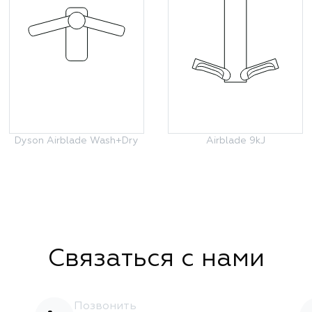
Dyson Airblade Wash+Dry
Airblade 9kJ
Связаться с нами
Позвонить