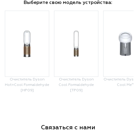
Выберите свою модель устройства:
Очиститель Dyson
Очиститель Dyson
Очиститель Dyso
Hot+Cool Formaldehyde
Cool Formaldehyde
Cool Me™
[HP09]
[TP09]
Связаться с нами