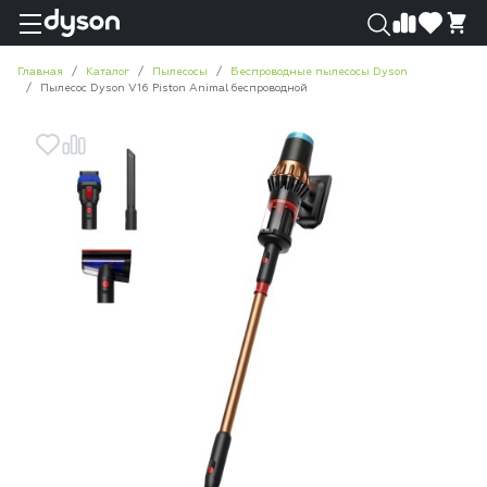
0
0
Главная
Каталог
Пылесосы
Беспроводные пылесосы Dyson
Пылесос Dyson V16 Piston Animal беспроводной